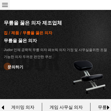
무릎을 꿇은 의자 제조업체
ANJI
집
/
제품
/
무릎을 꿇은 의자
무릎을 꿇은 의자
JUDOR
Judor 인체 공학적 무릎 의자 패브릭 의자 가정 및 사무실을위한 조절
가능한 의자 두꺼운 편안한 쿠션 .
문의하기
이밍 의자
게임 사무실 의자
무릎을 꿇은 의